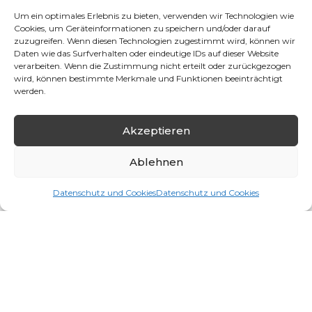
Um ein optimales Erlebnis zu bieten, verwenden wir Technologien wie
Cookies, um Geräteinformationen zu speichern und/oder darauf
zuzugreifen. Wenn diesen Technologien zugestimmt wird, können wir
Daten wie das Surfverhalten oder eindeutige IDs auf dieser Website
verarbeiten. Wenn die Zustimmung nicht erteilt oder zurückgezogen
wird, können bestimmte Merkmale und Funktionen beeinträchtigt
werden.
Propolis
, 2012, 237 cm × 178 cm
Akzeptieren
Ablehnen
Datenschutz und Cookies
Datenschutz und Cookies
Ralf Kaspers
|
Imprint
|
Privacy Policy